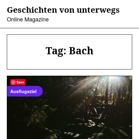
Skip
Geschichten von unterwegs
to
content
Online Magazine
Tag:
Bach
Save
Ausflugsziel