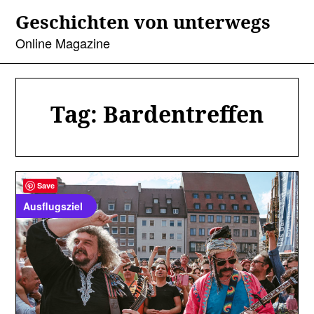
Skip
Geschichten von unterwegs
to
content
Online Magazine
Tag:
Bardentreffen
Save
Ausflugsziel