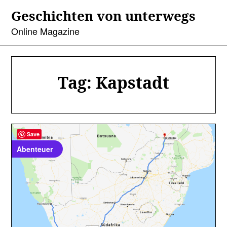
Skip
Geschichten von unterwegs
to
content
Online Magazine
Tag:
Kapstadt
Save
Abenteuer