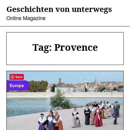
Skip
Geschichten von unterwegs
to
content
Online Magazine
Tag:
Provence
Save
Europa