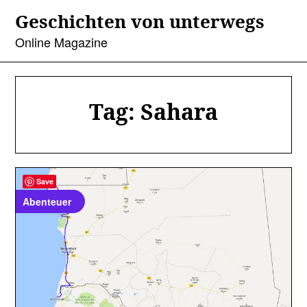
Skip
Geschichten von unterwegs
to
content
Online Magazine
Tag:
Sahara
Save
Abenteuer