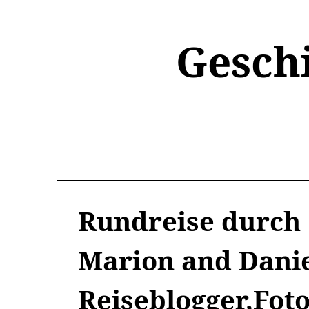
Skip
to
content
Gesch
Rundreise durch G
Marion and Danie
Reiseblogger,Foto