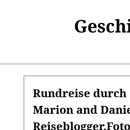
Skip
to
content
Gesch
Rundreise durch G
Marion and Danie
Reiseblogger,Foto