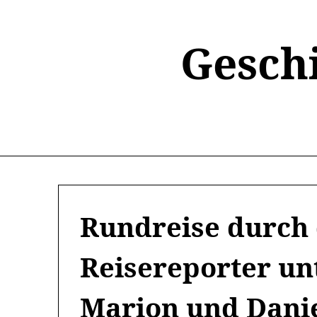
Skip
to
content
Gesch
Rundreise durch 
Reisereporter un
Marion und Danie