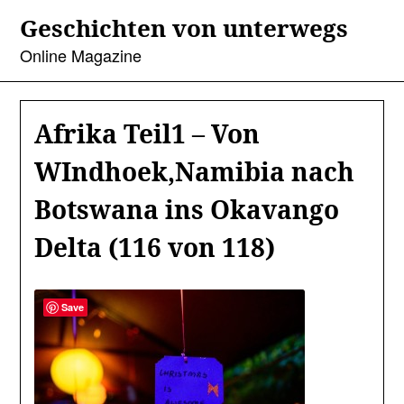
Skip
Geschichten von unterwegs
to
content
Online Magazine
Afrika Teil1 – Von
WIndhoek,Namibia nach
Botswana ins Okavango
Delta (116 von 118)
Save