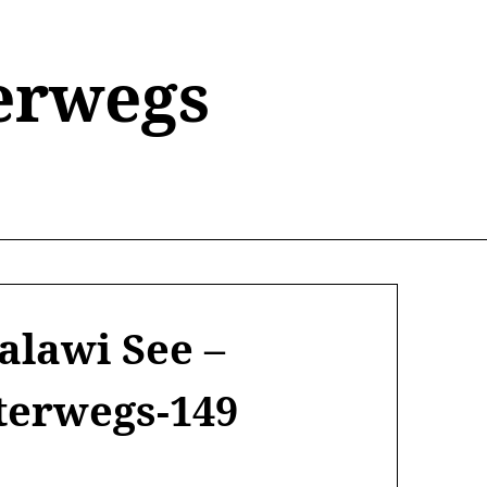
erwegs
lawi See –
terwegs-149