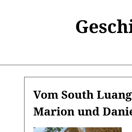
Skip
to
content
Gesch
Vom South Luang
Marion und Danie