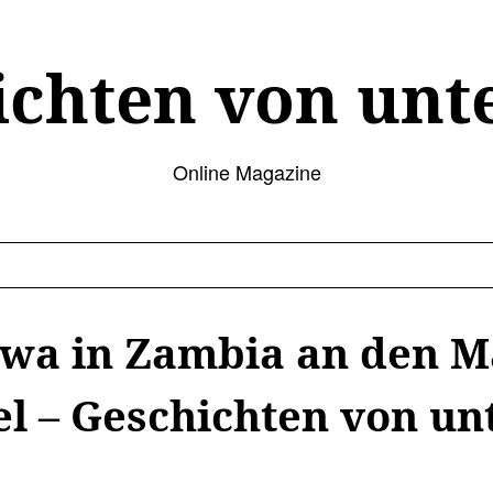
ichten von unt
Online Magazine
wa in Zambia an den Ma
l – Geschichten von un