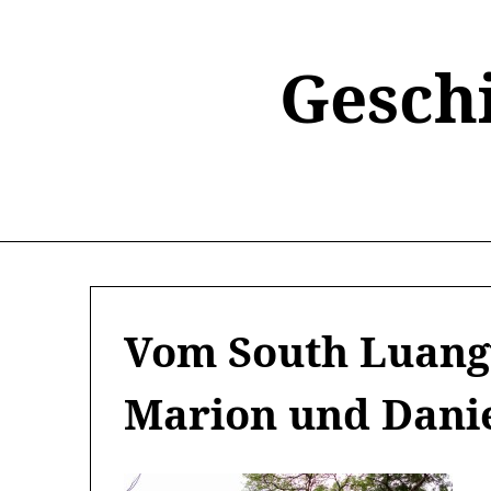
Skip
to
content
Gesch
Vom South Luang
Marion und Danie