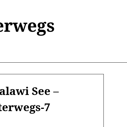
erwegs
lawi See –
terwegs-7