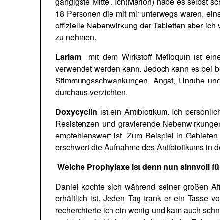
gängigste Mittel. Ich(Marion) habe es selbst 
18 Personen die mit mir unterwegs waren, eins
offizielle Nebenwirkung der Tabletten aber ic
zu nehmen.
Lariam
mit dem Wirkstoff Mefloquin ist ein
verwendet werden kann. Jedoch kann es bei b
Stimmungsschwankungen, Angst, Unruhe und P
durchaus verzichten.
Doxycyclin
ist ein Antibiotikum. Ich persönl
Resistenzen und gravierende Nebenwirkungen
empfehlenswert ist. Zum Beispiel in Gebieten
erschwert die Aufnahme des Antibiotikums in den
Welche Prophylaxe ist denn nun sinnvoll fü
Daniel kochte sich während seiner großen Afr
erhältlich ist. Jeden Tag trank er ein Tasse
recherchierte ich ein wenig und kam auch schne