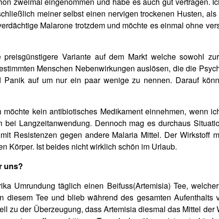
schon zweimal eingenommen und habe es auch gut vertragen. Ic
chließlich meiner selbst einen nervigen trockenen Husten, als
h verdächtige Malarone trotzdem und möchte es einmal ohne ver
e preisgünstigere Variante auf dem Markt welche sowohl zu
estimmten Menschen Nebenwirkungen auslösen, die die Psyche 
anik auf um nur ein paar wenige zu nennen. Darauf können
ich möchte kein antibiotisches Medikament einnehmen, wenn ic
 bei Langzeitanwendung. Dennoch mag es durchaus Situatio
 mit Resistenzen gegen andere Malaria Mittel. Der Wirkstoff
 Körper. Ist beides nicht wirklich schön im Urlaub.
r uns?
ika Umrundung täglich einen Beifuss(Artemisia) Tee, welcher
 von diesem Tee und blieb während des gesamten Aufenthalts vo
ll zu der Überzeugung, dass Artemisia diesmal das Mittel der 