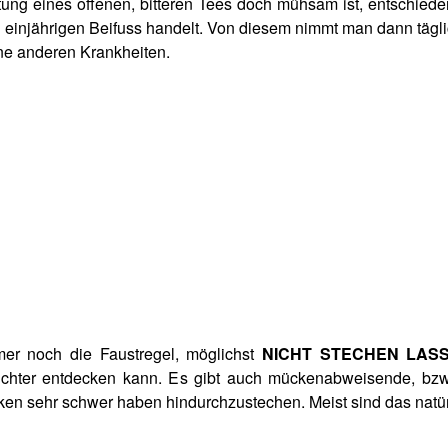
reitung eines offenen, bitteren Tees doch mühsam ist, entschied
en einjährigen Beifuss handelt. Von diesem nimmt man dann tägli
ne anderen Krankheiten.
er noch die Faustregel, möglichst
NICHT STECHEN LASS
eichter entdecken kann. Es gibt auch mückenabweisende, bz
 sehr schwer haben hindurchzustechen. Meist sind das natürlic